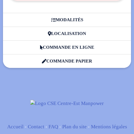
MODALITÉS

LOCALISATION

COMMANDE EN LIGNE

COMMANDE PAPIER

Accueil
-
Contact
-
FAQ
-
Plan du site
-
Mentions légales