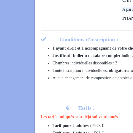
CAN
A part
PHAN

Conditions d'inscription :
1 ayant droit et 1 accompagnant de votre cho
Justificatif bulletin de salaire complet
indiqu
Chambres individuelles disponibles : 3
Toute inscription individuelle est
obligatoireme
Aucun changement de composition de dossier ou 

Tarifs :
Les tarifs indiqués sont déjà subventionnés.
Tarif pour 2 adultes :
2978 €