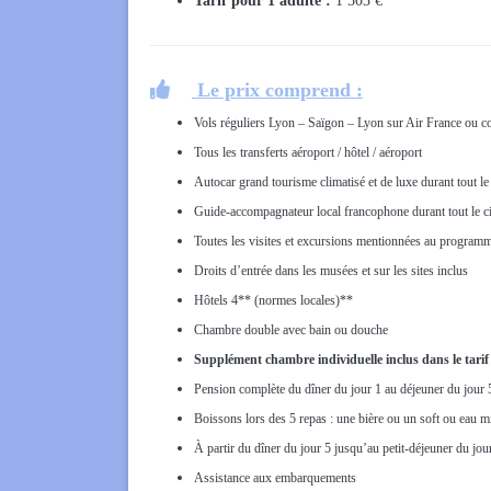
Tarif pour 1 adulte :
1 503 €

Le prix comprend :
Vols réguliers Lyon – Saïgon – Lyon sur Air France ou c
Tous les transferts aéroport / hôtel / aéroport
Autocar grand tourisme climatisé et de luxe durant tout le 
Guide-accompagnateur local francophone durant tout le ci
Toutes les visites et excursions mentionnées au program
Droits d’entrée dans les musées et sur les sites inclus
Hôtels 4** (normes locales)**
Chambre double avec bain ou douche
Supplément chambre individuelle
inclus dans le tari
Pension complète du dîner du jour 1 au déjeuner du jour 
Boissons lors des 5 repas : une bière ou un soft ou eau m
À partir du dîner du jour 5 jusqu’au petit-déjeuner du jou
Assistance aux embarquements