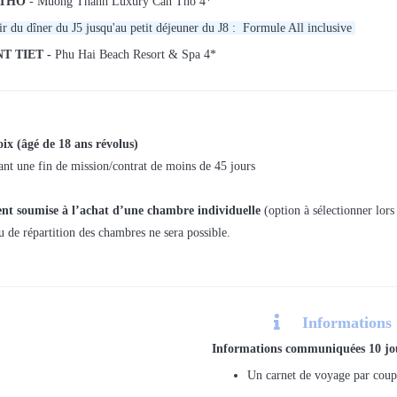
 THO
- Muong Thanh Luxury Can Tho 4*
ir du dîner du J5 jusqu'au petit déjeuner du J8 : Formule All inclusive
T TIET -
Phu Hai Beach Resort & Spa 4*
ix (âgé de 18 ans révolus)
ant une fin de mission/contrat de moins de 45 jours
nt soumise à l’achat d’une chambre individuelle
(option à sélectionner lors 
de répartition des chambres ne sera possible.

Informations 
Informations communiquées 10 jou
Un carnet de voyage par coup