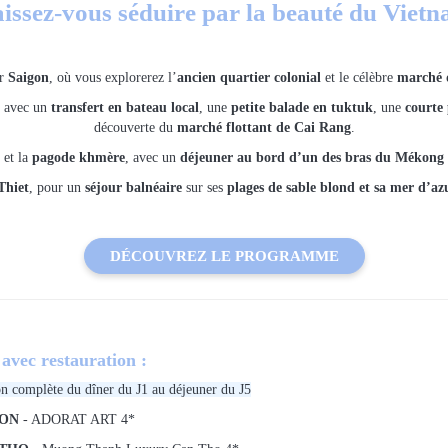
issez-vous séduire par la beauté du Viet
ar
Saigon
, où vous explorerez l’
ancien quartier colonial
et le célèbre
marché 
, avec un
transfert en bateau local
, une
petite balade en tuktuk
, une
courte
découverte du
marché flottant de Cai Rang
.
et la
pagode khmère
, avec un
déjeuner au bord d’un des bras du Mékong
Thiet
, pour un
séjour balnéaire
sur ses
plages de sable blond et sa mer d’az
DÉCOUVREZ LE PROGRAMME
ec restauration :
n complète du dîner du J1 au déjeuner du J5
GON
- ADORAT ART 4*