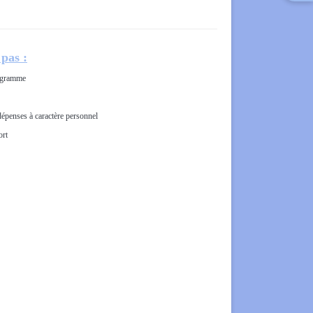
pas :
rogramme
dépenses à caractère personnel
ort