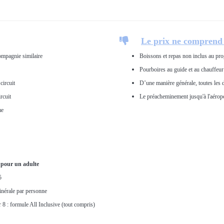

Le prix ne comprend 
ompagnie similaire
Boissons et repas non inclus au p
Pourboires au guide et au chauffeur
circuit
D’une manière générale, toutes les 
rcuit
Le préacheminement jusqu'à l'aérop
me
f pour un adulte
5
inérale par personne
r 8 : formule All Inclusive (tout compris)