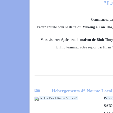
"La
Commencez p
Partez ensuite pour le
d
elta du Mékong à Can Tho
Vous visiterez également la
maison de Binh Thuy
Enfin, terminez votre séjour par
Phan

Hebergements 4* Norme Local av
Pensio
Phu Hai Beach Resort & Spa 4*
SAI