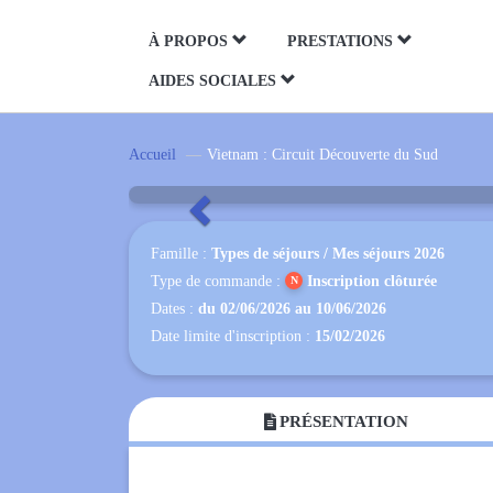
Panneau de gestion des cookies
À PROPOS
PRESTATIONS
AIDES SOCIALES
Vietnam : Circui
Accueil
Vietnam : Circuit Découverte du Sud
Précédent
Famille :
Types de séjours
/
Mes séjours 2026
Type de commande :
Inscription clôturée
Dates :
du
02/06/2026
au
10/06/2026
Date limite d'inscription :
15/02/2026
PRÉSENTATION
