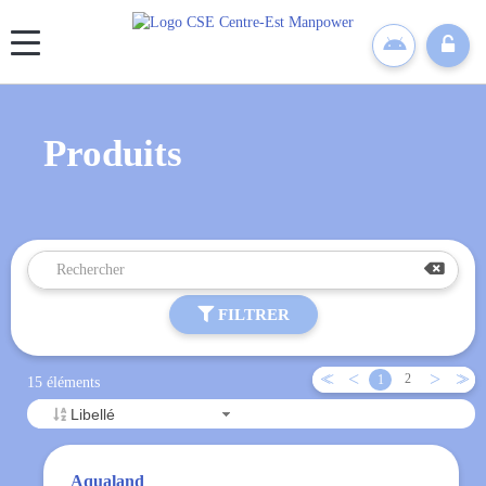
Panneau de gestion des cookies
Produits
FILTRER
<<
<
>
>>
2
1
15 éléments
Trier
Libellé
par
Aqualand