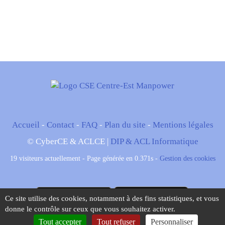
Accueil
-
Contact
-
FAQ
-
Plan du site
-
Mentions légales
© CyberCE & ACLCE |
DIP & ACL Informatique
19 visiteurs actuellement - Page générée en 0.371s -
Gestion des cookies
Ce site utilise des cookies, notamment à des fins statistiques, et vous
donne le contrôle sur ceux que vous souhaitez activer.
Tout accepter
Tout refuser
Personnaliser