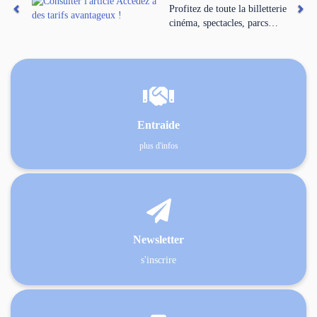
Profitez de toute la billetterie
cinéma, spectacles, parcs…

Entraide
plus d'infos

Newsletter
s'inscrire