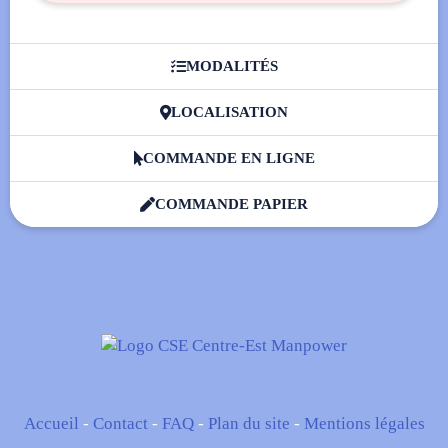
MODALITÉS

LOCALISATION

COMMANDE EN LIGNE

COMMANDE PAPIER

Accueil
-
Contact
-
FAQ
-
Plan du site
-
Mentions légales