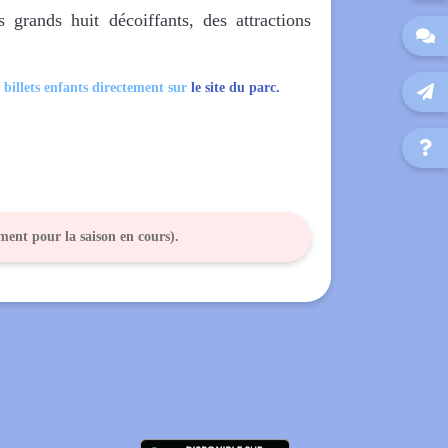
grands huit décoiffants, des attractions

 billets enfants directement sur
le site du parc.


ement pour la saison en cours).