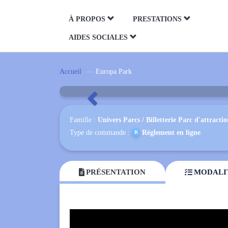
Panneau de gestion des cookies
À PROPOS
PRESTATIONS
AIDES SOCIALES
Europa Park
Accueil
Europa Park
Précédent
Famille :
Univers Parcs
/
Billetterie Parc d'attractio
Type de commande :
Règlement en ligne
PRÉSENTATION
MODALI

