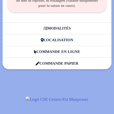
ne sont ni reprises, ni échangées (valable uniquement
pour la saison en cours).
MODALITÉS

LOCALISATION

COMMANDE EN LIGNE

COMMANDE PAPIER
